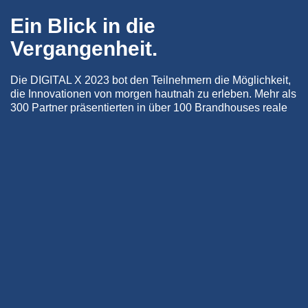
Ein Blick in die
Vergangenheit.
Die DIGITAL X 2023 bot den Teilnehmern die Möglichkeit,
die Innovationen von morgen hautnah zu erleben. Mehr als
300 Partner präsentierten in über 100 Brandhouses reale
Use Cases zum maximal immersiven & interaktiven Live-
Erlebnis.
Zusammenarbeit mit der
Telekom
Als zentralbetreuter starker Partner der Telekom konnten
wir diese Aufwertung in vielen guten Gesprächen mit
Kunden und dem Direktvertrieb erfahren. Die enge
Zusammenarbeit mit der Telekom zeichnet sich auch durch
den intensiven Austausch durch das “Tacheles” Projekt
aus. Im Rahmen der Digital-X 2023 hat auch ein Termin